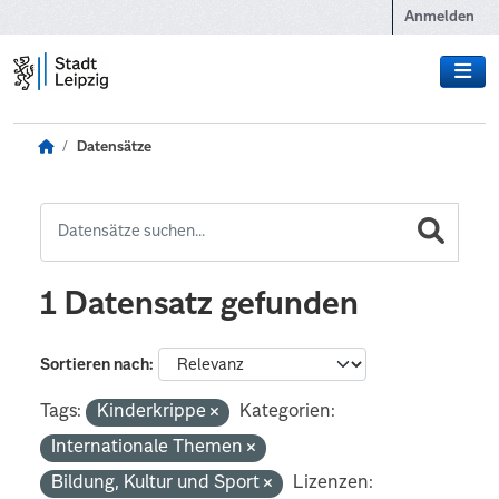
Zum Hauptinhalt wechseln
Anmelden
Datensätze
1 Datensatz gefunden
Sortieren nach
Tags:
Kinderkrippe
Kategorien:
Internationale Themen
Bildung, Kultur und Sport
Lizenzen: