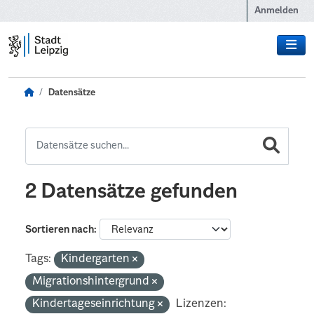
Zum Hauptinhalt wechseln
Anmelden
Datensätze
2 Datensätze gefunden
Sortieren nach
Tags:
Kindergarten
Migrationshintergrund
Kindertageseinrichtung
Lizenzen: