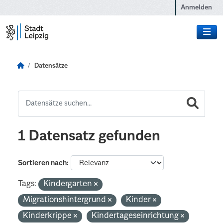
Zum Hauptinhalt wechseln
Anmelden
Datensätze
1 Datensatz gefunden
Sortieren nach
Tags:
Kindergarten
Migrationshintergrund
Kinder
Kinderkrippe
Kindertageseinrichtung