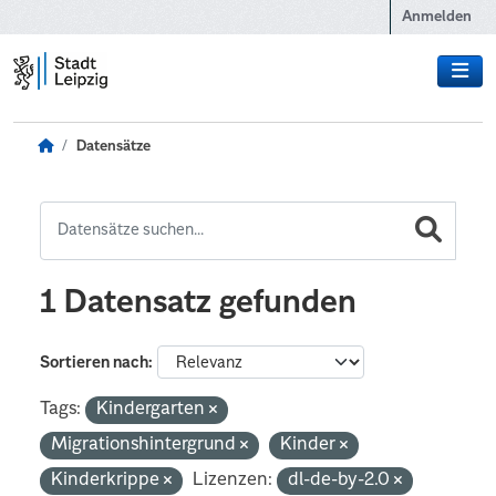
Zum Hauptinhalt wechseln
Anmelden
Datensätze
1 Datensatz gefunden
Sortieren nach
Tags:
Kindergarten
Migrationshintergrund
Kinder
Kinderkrippe
Lizenzen:
dl-de-by-2.0