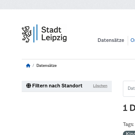
Zum Hauptinhalt wechseln
Datensätze
O
Datensätze
Filtern nach Standort
Löschen
1 
Tags:
Kin