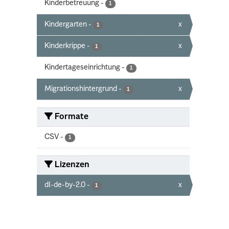
Kinderbetreuung
-
1
Kindergarten
-
x
1
Kinderkrippe
-
x
1
Kindertageseinrichtung
-
1
Migrationshintergrund
-
x
1
Formate
CSV
-
1
Lizenzen
dl-de-by-2.0
-
x
1