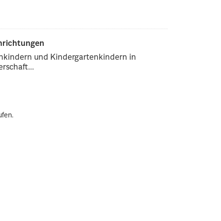
inrichtungen
enkindern und Kindergartenkindern in
rschaft...
ufen.