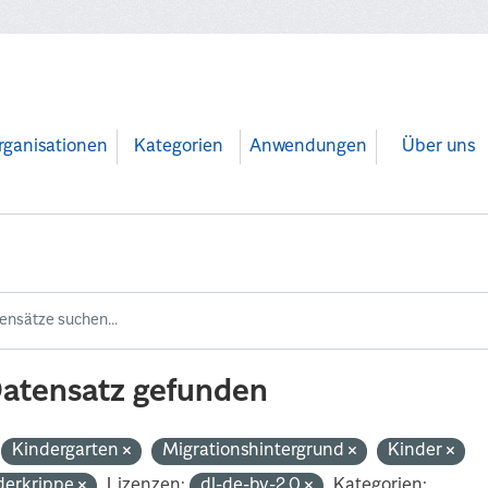
rganisationen
Kategorien
Anwendungen
Über uns
Datensatz gefunden
Kindergarten
Migrationshintergrund
Kinder
derkrippe
Lizenzen:
dl-de-by-2.0
Kategorien: