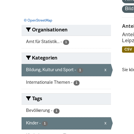
Bil
© OpenStreetMap
Ante
Organisationen
Antei
Leipz
Amt für Statistik...
-
1
CSV
Kategorien
Bildung, Kultur und Sport
-
x
Sie kö
1
Internationale Themen
-
1
Tags
Bevölkerung
-
1
Kinder
-
x
1