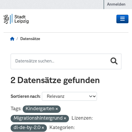
Zum Hauptinhalt wechseln
Anmelden
Datensätze
2 Datensätze gefunden
Sortieren nach
Tags:
Kindergarten
Migrationshintergrund
Lizenzen:
dl-de-by-2.0
Kategorien: