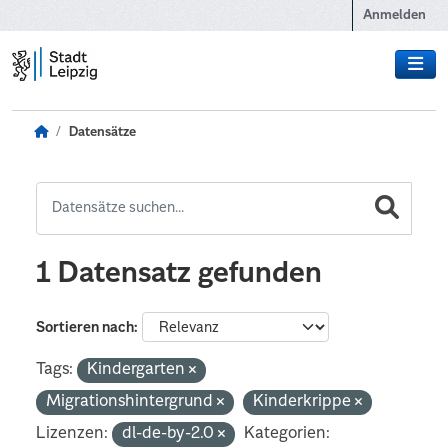
Zum Hauptinhalt wechseln
Anmelden
Datensätze
1 Datensatz gefunden
Sortieren nach
Tags:
Kindergarten
Migrationshintergrund
Kinderkrippe
Lizenzen:
dl-de-by-2.0
Kategorien: