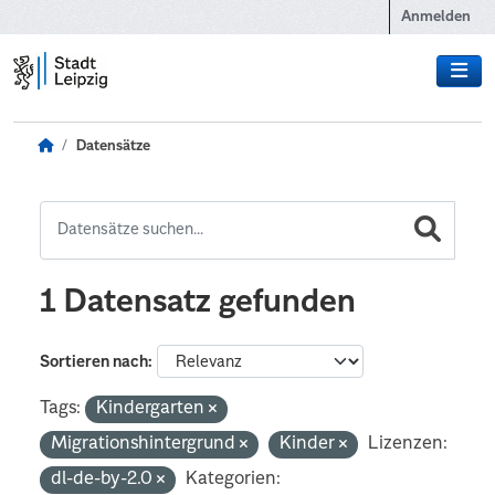
Zum Hauptinhalt wechseln
Anmelden
Datensätze
1 Datensatz gefunden
Sortieren nach
Tags:
Kindergarten
Migrationshintergrund
Kinder
Lizenzen:
dl-de-by-2.0
Kategorien: