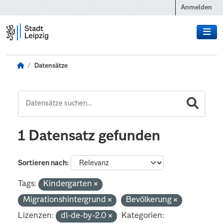
Zum Hauptinhalt wechseln
Anmelden
Datensätze
1 Datensatz gefunden
Sortieren nach
Tags:
Kindergarten
Migrationshintergrund
Bevölkerung
Lizenzen:
dl-de-by-2.0
Kategorien: