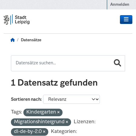
Zum Hauptinhalt wechseln
Anmelden
Datensätze
1 Datensatz gefunden
Sortieren nach
Tags:
Kindergarten
Migrationshintergrund
Lizenzen:
dl-de-by-2.0
Kategorien: