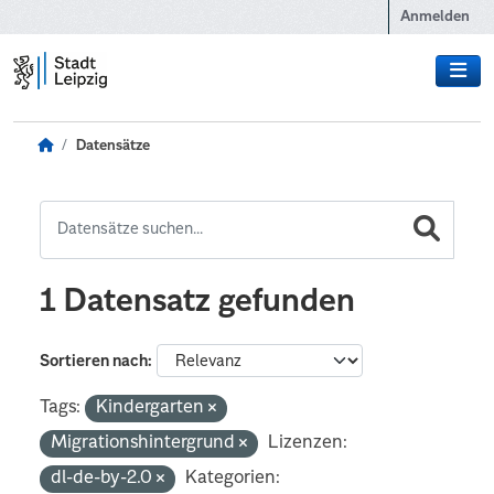
Zum Hauptinhalt wechseln
Anmelden
Datensätze
1 Datensatz gefunden
Sortieren nach
Tags:
Kindergarten
Migrationshintergrund
Lizenzen:
dl-de-by-2.0
Kategorien: