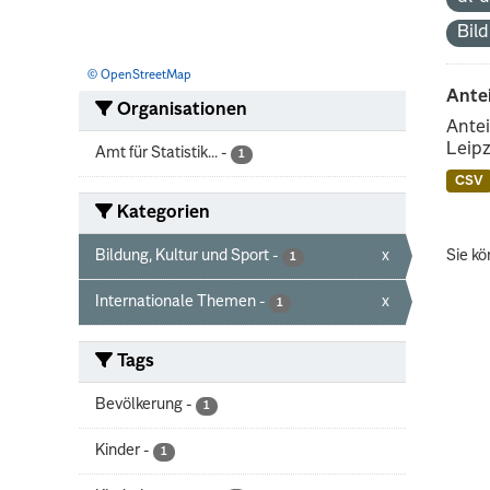
Bil
© OpenStreetMap
Ante
Organisationen
Antei
Leipz
Amt für Statistik...
-
1
CSV
Kategorien
Bildung, Kultur und Sport
-
x
Sie kö
1
Internationale Themen
-
x
1
Tags
Bevölkerung
-
1
Kinder
-
1