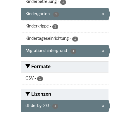
Kinderbetreuung
-
1
Kindergarten
-
x
1
Kinderkrippe
-
1
Kindertageseinrichtung
-
1
Migrationshintergrund
-
x
1
Formate
CSV
-
1
Lizenzen
dl-de-by-2.0
-
x
1