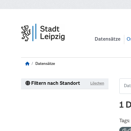
Zum Hauptinhalt wechseln
Datensätze
O
Datensätze
Filtern nach Standort
Löschen
1 
Tags:
dl-