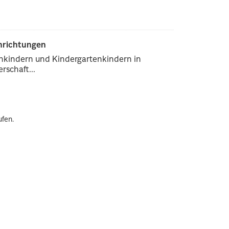
inrichtungen
enkindern und Kindergartenkindern in
rschaft...
ufen.