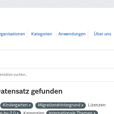
rganisationen
Kategorien
Anwendungen
Über uns
Datensatz gefunden
Kindergarten
Migrationshintergrund
Lizenzen:
de-by-2.0
Kategorien:
Internationale Themen