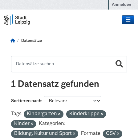
Zum Hauptinhalt wechseln
Anmelden
Datensätze
1 Datensatz gefunden
Sortieren nach
Tags:
Kindergarten
Kinderkrippe
Kinder
Kategorien:
Bildung, Kultur und Sport
Formate:
CSV