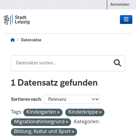
Zum Hauptinhalt wechseln
Anmelden
Datensätze
1 Datensatz gefunden
Sortieren nach
Tags:
Kindergarten
Kinderkrippe
Migrationshintergrund
Kategorien:
Bildung, Kultur und Sport