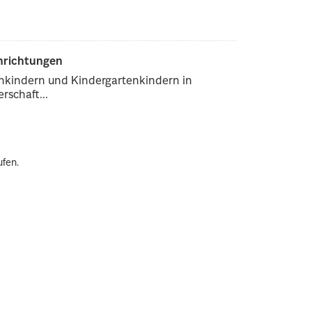
inrichtungen
enkindern und Kindergartenkindern in
rschaft...
ufen.