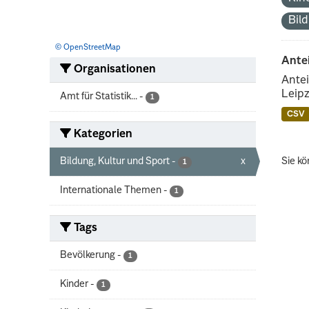
Bil
© OpenStreetMap
Ante
Organisationen
Antei
Leipz
Amt für Statistik...
-
1
CSV
Kategorien
Bildung, Kultur und Sport
-
x
Sie kö
1
Internationale Themen
-
1
Tags
Bevölkerung
-
1
Kinder
-
1