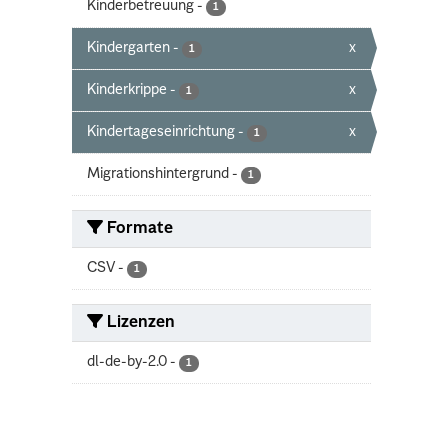
Kinderbetreuung
-
1
Kindergarten
-
x
1
Kinderkrippe
-
x
1
Kindertageseinrichtung
-
x
1
Migrationshintergrund
-
1
Formate
CSV
-
1
Lizenzen
dl-de-by-2.0
-
1