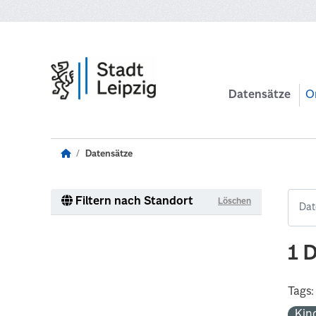
Zum Hauptinhalt wechseln
Datensätze
O
Datensätze
Filtern nach Standort
Löschen
1 
Tags:
Kin