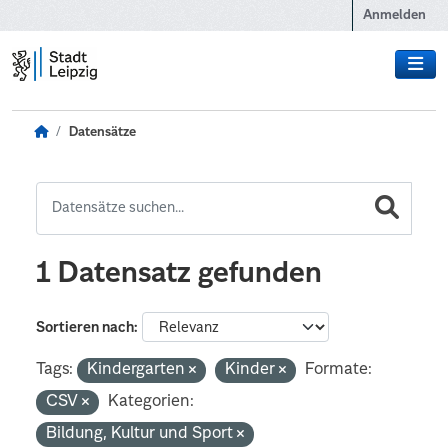
Zum Hauptinhalt wechseln
Anmelden
Datensätze
1 Datensatz gefunden
Sortieren nach
Tags:
Kindergarten
Kinder
Formate:
CSV
Kategorien:
Bildung, Kultur und Sport