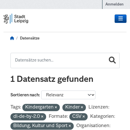
Zum Hauptinhalt wechseln
Anmelden
Datensätze
1 Datensatz gefunden
Sortieren nach
Tags:
Kindergarten
Kinder
Lizenzen:
dl-de-by-2.0
Formate:
CSV
Kategorien:
Bildung, Kultur und Sport
Organisationen: