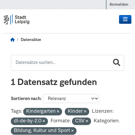
Zum Hauptinhalt wechseln
Anmelden
Datensätze
1 Datensatz gefunden
Sortieren nach
Tags:
Kindergarten
Kinder
Lizenzen:
dl-de-by-2.0
Formate:
CSV
Kategorien:
Bildung, Kultur und Sport