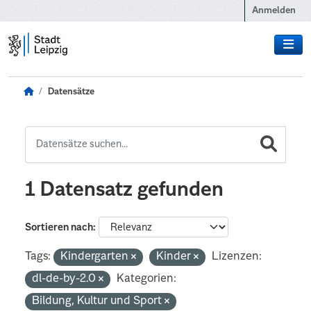
Zum Hauptinhalt wechseln
Anmelden
Datensätze
1 Datensatz gefunden
Sortieren nach
Tags:
Kindergarten
Kinder
Lizenzen:
dl-de-by-2.0
Kategorien:
Bildung, Kultur und Sport