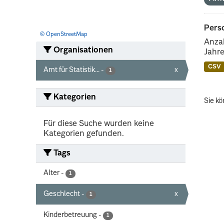
Perso
© OpenStreetMap
Anzah
Organisationen
Jahre
CSV
Amt für Statistik...
-
x
1
Kategorien
Sie kö
Für diese Suche wurden keine
Kategorien gefunden.
Tags
Alter
-
1
Geschlecht
-
x
1
Kinderbetreuung
-
1