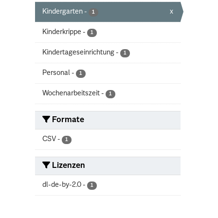
Kindergarten
-
x
1
Kinderkrippe
-
1
Kindertageseinrichtung
-
1
Personal
-
1
Wochenarbeitszeit
-
1
Formate
CSV
-
1
Lizenzen
dl-de-by-2.0
-
1