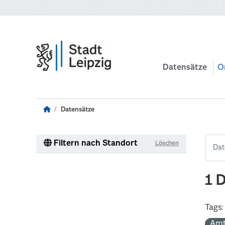
Zum Hauptinhalt wechseln
Datensätze
O
Datensätze
Filtern nach Standort
Löschen
1 
Tags:
Amt