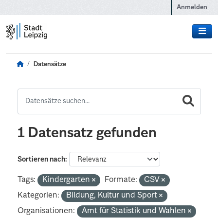
Zum Hauptinhalt wechseln
Anmelden
Datensätze
1 Datensatz gefunden
Sortieren nach
Tags:
Kindergarten
Formate:
CSV
Kategorien:
Bildung, Kultur und Sport
Organisationen:
Amt für Statistik und Wahlen