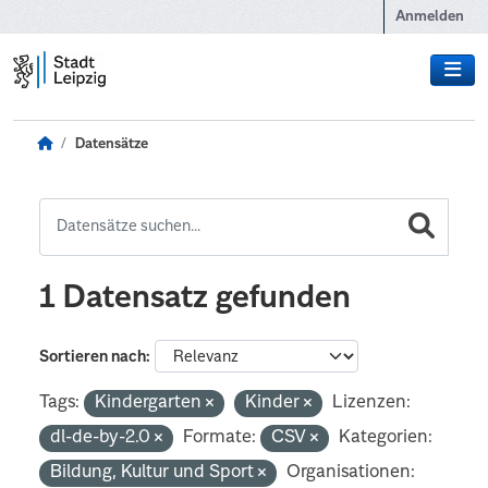
Zum Hauptinhalt wechseln
Anmelden
Datensätze
1 Datensatz gefunden
Sortieren nach
Tags:
Kindergarten
Kinder
Lizenzen:
dl-de-by-2.0
Formate:
CSV
Kategorien:
Bildung, Kultur und Sport
Organisationen: