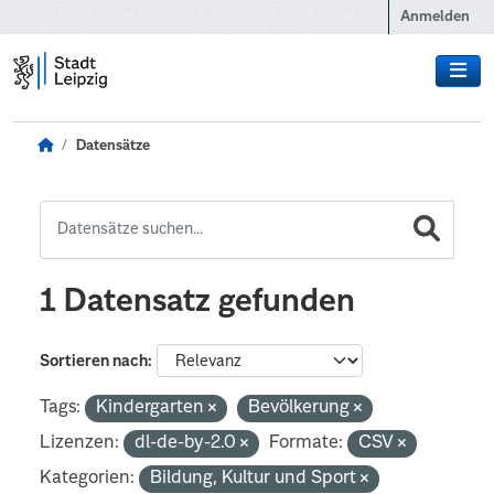
Zum Hauptinhalt wechseln
Anmelden
Datensätze
1 Datensatz gefunden
Sortieren nach
Tags:
Kindergarten
Bevölkerung
Lizenzen:
dl-de-by-2.0
Formate:
CSV
Kategorien:
Bildung, Kultur und Sport