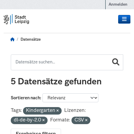
Zum Hauptinhalt wechseln
Anmelden
Datensätze
5 Datensätze gefunden
Sortieren nach
Tags:
Kindergarten
Lizenzen:
dl-de-by-2.0
Formate:
CSV