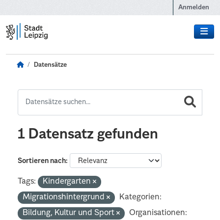
Zum Hauptinhalt wechseln
Anmelden
Datensätze
1 Datensatz gefunden
Sortieren nach
Tags:
Kindergarten
Migrationshintergrund
Kategorien:
Bildung, Kultur und Sport
Organisationen: