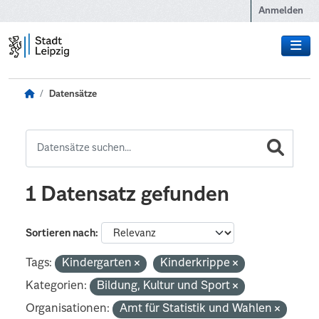
Zum Hauptinhalt wechseln
Anmelden
Datensätze
1 Datensatz gefunden
Sortieren nach
Tags:
Kindergarten
Kinderkrippe
Kategorien:
Bildung, Kultur und Sport
Organisationen:
Amt für Statistik und Wahlen