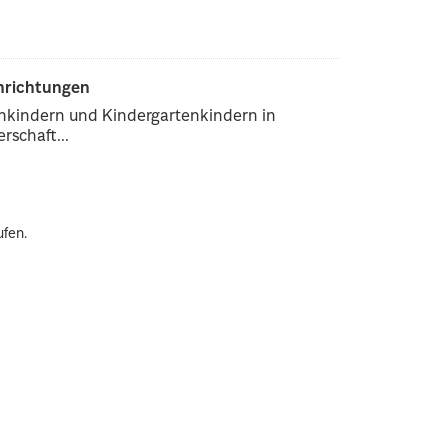
inrichtungen
enkindern und Kindergartenkindern in
rschaft...
ufen.