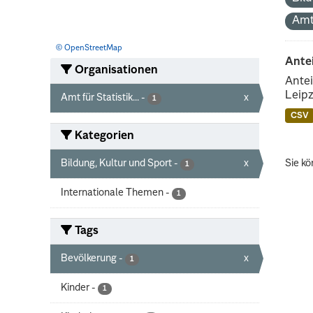
Amt
© OpenStreetMap
Ante
Organisationen
Antei
Leipz
Amt für Statistik...
-
x
1
CSV
Kategorien
Bildung, Kultur und Sport
-
x
Sie kö
1
Internationale Themen
-
1
Tags
Bevölkerung
-
x
1
Kinder
-
1