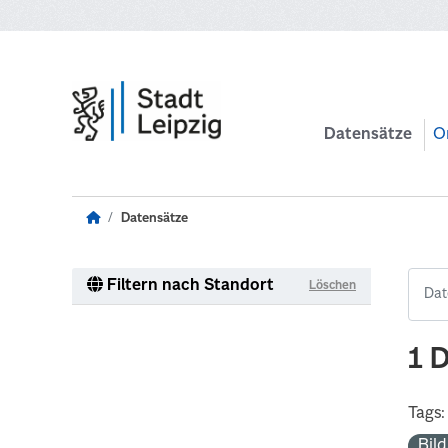
Zum Hauptinhalt wechseln
Datensätze
O
Datensätze
Filtern nach Standort
Löschen
1 
Tags:
Bil