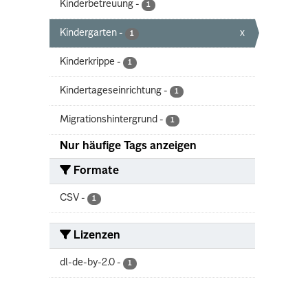
Kinderbetreuung
-
1
Kindergarten
-
x
1
Kinderkrippe
-
1
Kindertageseinrichtung
-
1
Migrationshintergrund
-
1
Nur häufige Tags anzeigen
Formate
CSV
-
1
Lizenzen
dl-de-by-2.0
-
1