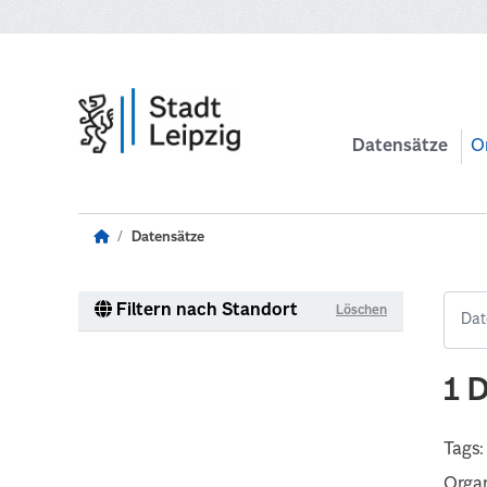
Zum Hauptinhalt wechseln
Datensätze
O
Datensätze
Filtern nach Standort
Löschen
1 
Tags:
Organ