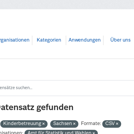
rganisationen
Kategorien
Anwendungen
Über uns
Datensatz gefunden
Kinderbetreuung
Sachsen
Formate:
CSV
isationen:
Amt für Statistik und Wahlen