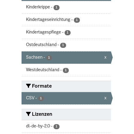
Kinderkrippe
-
1
Kindertageseinrichtung
-
1
Kindertagespflege
-
1
Ostdeutschland
-
1
Sachsen
-
x
1
Westdeutschland
-
1
Formate
CSV
-
x
1
Lizenzen
dl-de-by-2.0
-
1