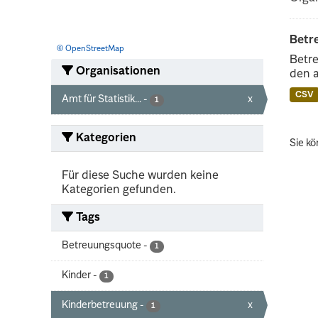
Betr
© OpenStreetMap
Betre
Organisationen
den 
CSV
Amt für Statistik...
-
x
1
Kategorien
Sie kö
Für diese Suche wurden keine
Kategorien gefunden.
Tags
Betreuungsquote
-
1
Kinder
-
1
Kinderbetreuung
-
x
1