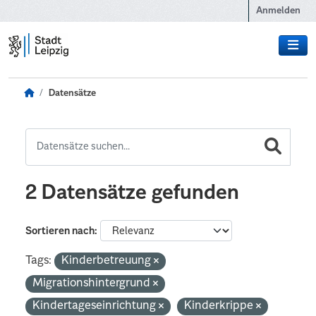
Zum Hauptinhalt wechseln
Anmelden
Datensätze
2 Datensätze gefunden
Sortieren nach
Tags:
Kinderbetreuung
Migrationshintergrund
Kindertageseinrichtung
Kinderkrippe