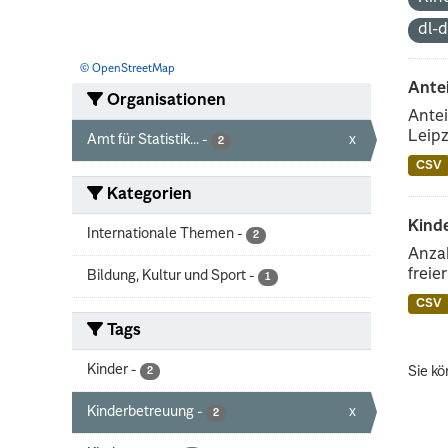
dl-
© OpenStreetMap
Ante
Organisationen
Antei
Leipz
Amt für Statistik...
-
x
2
CSV
Kategorien
Kinde
Internationale Themen
-
2
Anzah
freie
Bildung, Kultur und Sport
-
1
CSV
Tags
Kinder
-
Sie kö
2
Kinderbetreuung
-
x
2