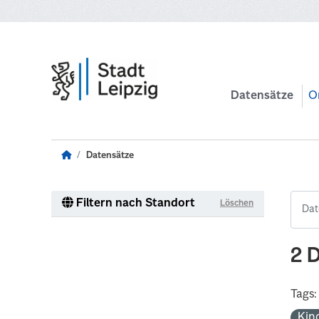
Zum Hauptinhalt wechseln
Datensätze
O
Datensätze
Filtern nach Standort
Löschen
2 
Tags:
Kin