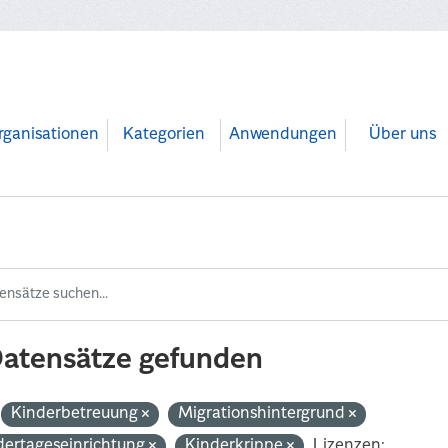
rganisationen
Kategorien
Anwendungen
Über uns
Datensätze gefunden
Kinderbetreuung
Migrationshintergrund
dertageseinrichtung
Kinderkrippe
Lizenzen: