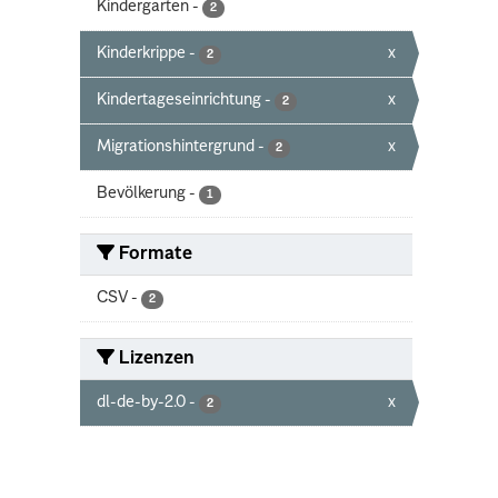
Kindergarten
-
2
Kinderkrippe
-
x
2
Kindertageseinrichtung
-
x
2
Migrationshintergrund
-
x
2
Bevölkerung
-
1
Formate
CSV
-
2
Lizenzen
dl-de-by-2.0
-
x
2