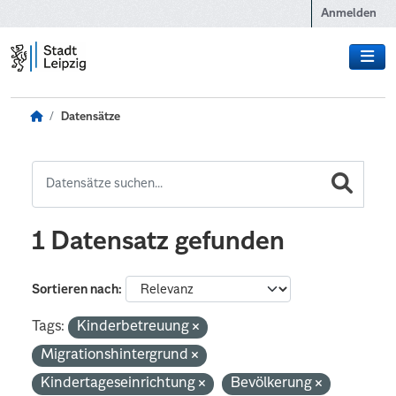
Zum Hauptinhalt wechseln
Anmelden
Datensätze
1 Datensatz gefunden
Sortieren nach
Tags:
Kinderbetreuung
Migrationshintergrund
Kindertageseinrichtung
Bevölkerung