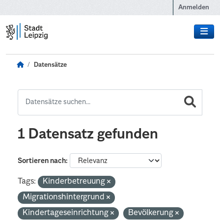
Zum Hauptinhalt wechseln
Anmelden
Datensätze
1 Datensatz gefunden
Sortieren nach
Tags:
Kinderbetreuung
Migrationshintergrund
Kindertageseinrichtung
Bevölkerung