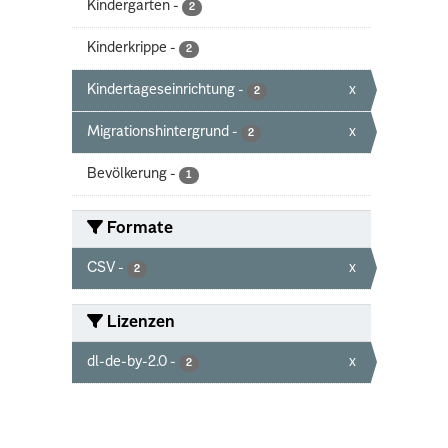
Kindergarten
-
2
Kinderkrippe
-
2
Kindertageseinrichtung
-
x
2
Migrationshintergrund
-
x
2
Bevölkerung
-
1
Formate
CSV
-
x
2
Lizenzen
dl-de-by-2.0
-
x
2