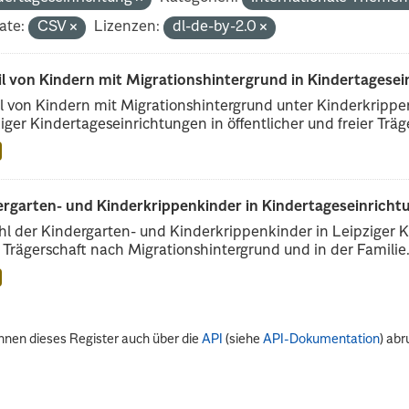
ate:
CSV
Lizenzen:
dl-de-by-2.0
il von Kindern mit Migrationshintergrund in Kindertagese
l von Kindern mit Migrationshintergrund unter Kinderkripp
iger Kindertageseinrichtungen in öffentlicher und freier Träge
rgarten- und Kinderkrippenkinder in Kindertageseinrichtu
l der Kindergarten- und Kinderkrippenkinder in Leipziger Ki
r Trägerschaft nach Migrationshintergrund und in der Familie.
nnen dieses Register auch über die
API
(siehe
API-Dokumentation
) abr