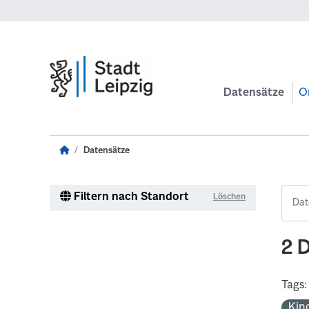
Zum Hauptinhalt wechseln
Datensätze
O
Datensätze
Filtern nach Standort
Löschen
2 
Tags:
Kin