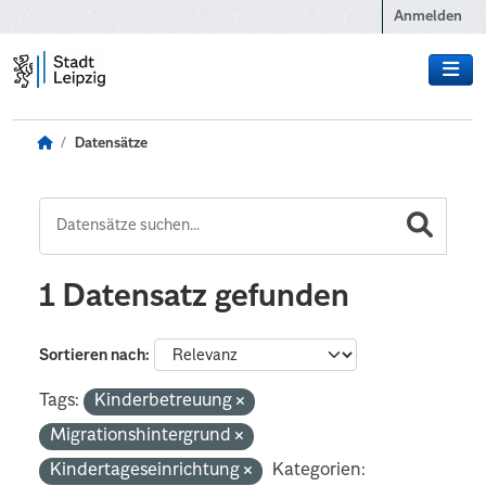
Zum Hauptinhalt wechseln
Anmelden
Datensätze
1 Datensatz gefunden
Sortieren nach
Tags:
Kinderbetreuung
Migrationshintergrund
Kindertageseinrichtung
Kategorien: