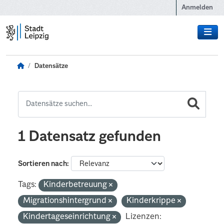
Zum Hauptinhalt wechseln
Anmelden
Datensätze
1 Datensatz gefunden
Sortieren nach
Tags:
Kinderbetreuung
Migrationshintergrund
Kinderkrippe
Kindertageseinrichtung
Lizenzen: