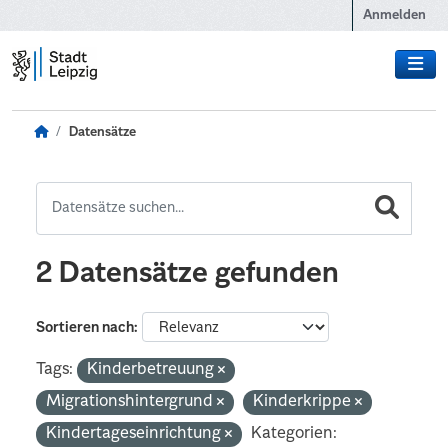
Zum Hauptinhalt wechseln
Anmelden
Datensätze
2 Datensätze gefunden
Sortieren nach
Tags:
Kinderbetreuung
Migrationshintergrund
Kinderkrippe
Kindertageseinrichtung
Kategorien: