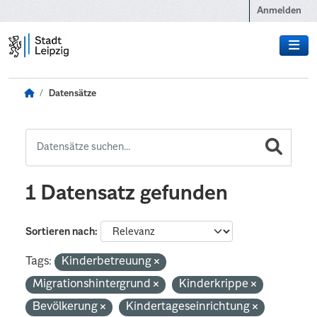
Zum Hauptinhalt wechseln
Anmelden
Datensätze
1 Datensatz gefunden
Sortieren nach
Tags:
Kinderbetreuung
Migrationshintergrund
Kinderkrippe
Bevölkerung
Kindertageseinrichtung