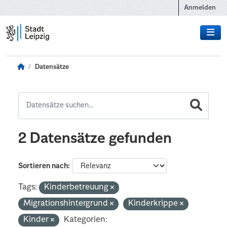
Zum Hauptinhalt wechseln
Anmelden
Datensätze
2 Datensätze gefunden
Sortieren nach
Tags:
Kinderbetreuung
Migrationshintergrund
Kinderkrippe
Kinder
Kategorien: