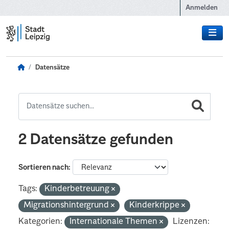
Zum Hauptinhalt wechseln
Anmelden
Datensätze
2 Datensätze gefunden
Sortieren nach
Tags:
Kinderbetreuung
Migrationshintergrund
Kinderkrippe
Kategorien:
Internationale Themen
Lizenzen: