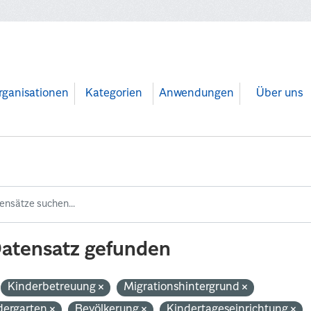
rganisationen
Kategorien
Anwendungen
Über uns
Datensatz gefunden
Kinderbetreuung
Migrationshintergrund
dergarten
Bevölkerung
Kindertageseinrichtung