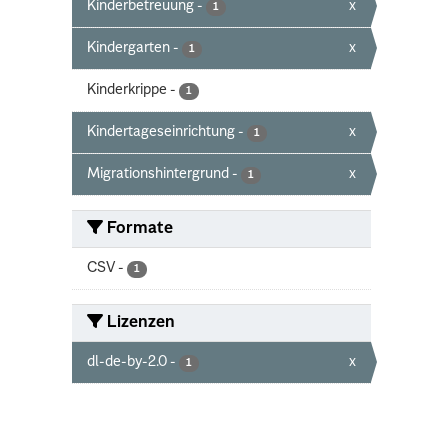
Kinderbetreuung
-
x
1
Kindergarten
-
x
1
Kinderkrippe
-
1
Kindertageseinrichtung
-
x
1
Migrationshintergrund
-
x
1
Formate
CSV
-
1
Lizenzen
dl-de-by-2.0
-
x
1