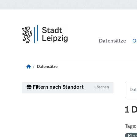
Zum Hauptinhalt wechseln
Datensätze
O
Datensätze
Filtern nach Standort
Löschen
1 
Tags:
Kin