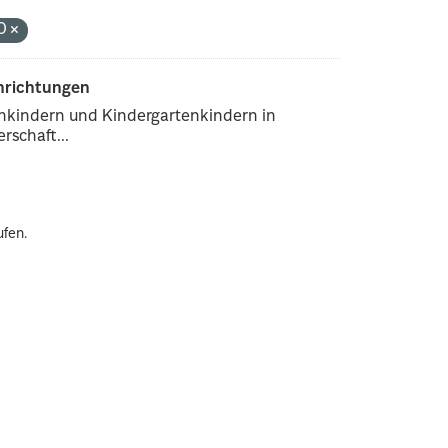
.0
inrichtungen
enkindern und Kindergartenkindern in
rschaft...
ufen.