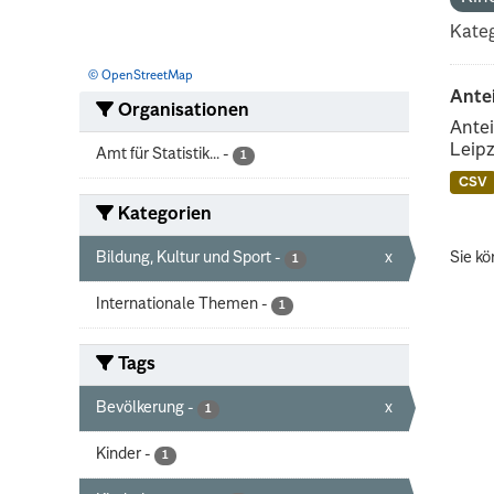
Kateg
© OpenStreetMap
Ante
Organisationen
Antei
Leipz
Amt für Statistik...
-
1
CSV
Kategorien
Bildung, Kultur und Sport
-
x
Sie kö
1
Internationale Themen
-
1
Tags
Bevölkerung
-
x
1
Kinder
-
1