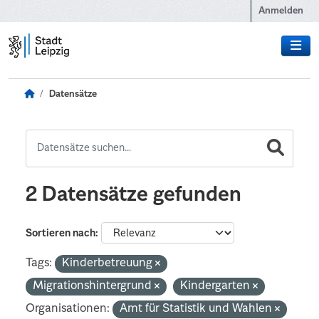
Zum Hauptinhalt wechseln
Anmelden
Datensätze
2 Datensätze gefunden
Sortieren nach
Tags:
Kinderbetreuung
Migrationshintergrund
Kindergarten
Organisationen:
Amt für Statistik und Wahlen