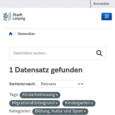
Zum Hauptinhalt wechseln
Anmelden
Datensätze
1 Datensatz gefunden
Sortieren nach
Tags:
Kinderbetreuung
Migrationshintergrund
Kindergarten
Kategorien:
Bildung, Kultur und Sport