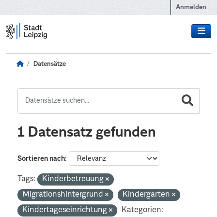
Zum Hauptinhalt wechseln
Anmelden
Datensätze
1 Datensatz gefunden
Sortieren nach
Tags:
Kinderbetreuung
Migrationshintergrund
Kindergarten
Kindertageseinrichtung
Kategorien: