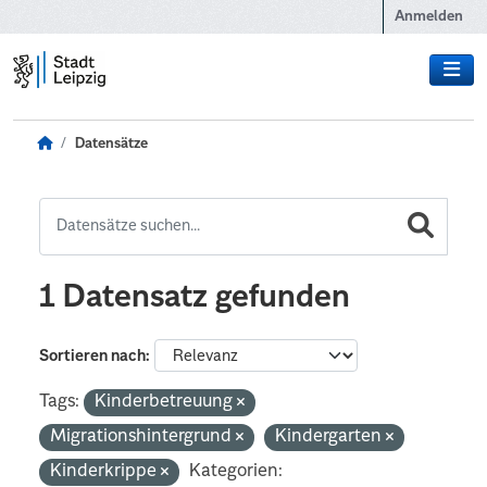
Zum Hauptinhalt wechseln
Anmelden
Datensätze
1 Datensatz gefunden
Sortieren nach
Tags:
Kinderbetreuung
Migrationshintergrund
Kindergarten
Kinderkrippe
Kategorien: