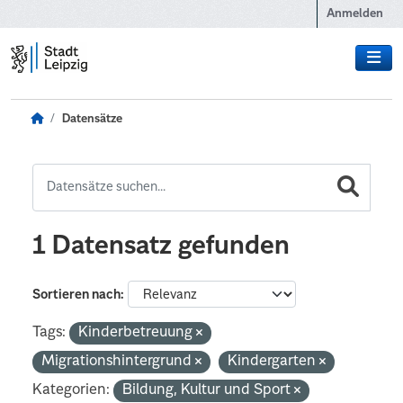
Zum Hauptinhalt wechseln
Anmelden
Datensätze
1 Datensatz gefunden
Sortieren nach
Tags:
Kinderbetreuung
Migrationshintergrund
Kindergarten
Kategorien:
Bildung, Kultur und Sport