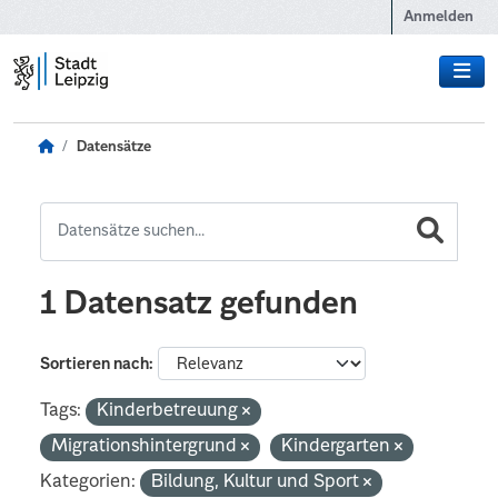
Zum Hauptinhalt wechseln
Anmelden
Datensätze
1 Datensatz gefunden
Sortieren nach
Tags:
Kinderbetreuung
Migrationshintergrund
Kindergarten
Kategorien:
Bildung, Kultur und Sport