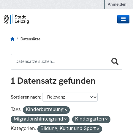
Zum Hauptinhalt wechseln
Anmelden
Datensätze
1 Datensatz gefunden
Sortieren nach
Tags:
Kinderbetreuung
Migrationshintergrund
Kindergarten
Kategorien:
Bildung, Kultur und Sport