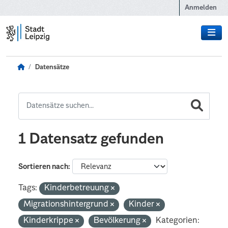
Zum Hauptinhalt wechseln
Anmelden
Datensätze
1 Datensatz gefunden
Sortieren nach
Tags:
Kinderbetreuung
Migrationshintergrund
Kinder
Kinderkrippe
Bevölkerung
Kategorien: