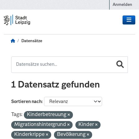
Zum Hauptinhalt wechseln
Anmelden
Datensätze
1 Datensatz gefunden
Sortieren nach
Tags:
Kinderbetreuung
Migrationshintergrund
Kinder
Kinderkrippe
Bevölkerung