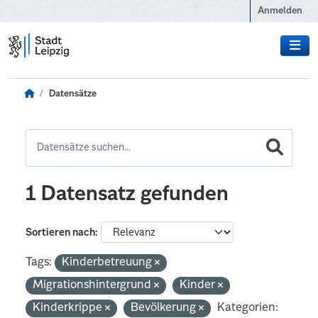
Zum Hauptinhalt wechseln
Anmelden
Datensätze
1 Datensatz gefunden
Sortieren nach
Tags:
Kinderbetreuung
Migrationshintergrund
Kinder
Kinderkrippe
Bevölkerung
Kategorien: